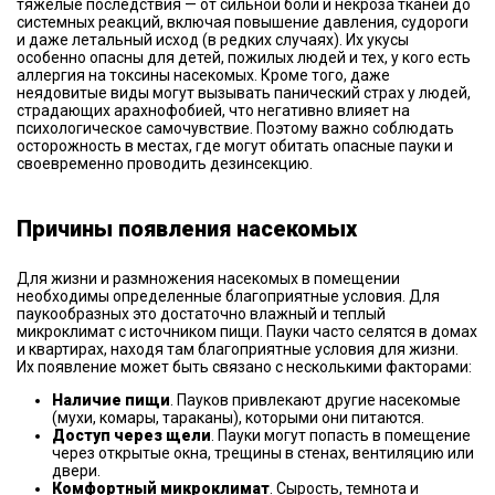
тяжелые последствия — от сильной боли и некроза тканей до
системных реакций, включая повышение давления, судороги
и даже летальный исход (в редких случаях). Их укусы
особенно опасны для детей, пожилых людей и тех, у кого есть
аллергия на токсины насекомых. Кроме того, даже
неядовитые виды могут вызывать панический страх у людей,
страдающих арахнофобией, что негативно влияет на
психологическое самочувствие. Поэтому важно соблюдать
осторожность в местах, где могут обитать опасные пауки и
своевременно проводить дезинсекцию.
Причины появления насекомых
Для жизни и размножения насекомых в помещении
необходимы определенные благоприятные условия. Для
паукообразных это достаточно влажный и теплый
микроклимат с источником пищи. Пауки часто селятся в домах
и квартирах, находя там благоприятные условия для жизни.
Их появление может быть связано с несколькими факторами:
Наличие пищи
. Пауков привлекают другие насекомые
(мухи, комары, тараканы), которыми они питаются.
Доступ через щели
. Пауки могут попасть в помещение
через открытые окна, трещины в стенах, вентиляцию или
двери.
Комфортный микроклимат
. Сырость, темнота и