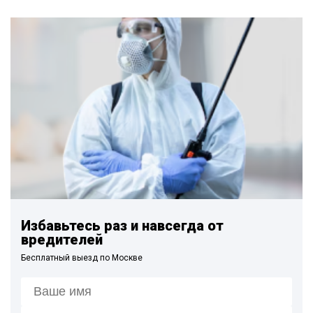
по профилактике.
Вызвать дезинсекторов непременно нужно при
подозрении, что в доме появились ядовитые пауки.
Избавьтесь раз и навсегда от
вредителей
Бесплатный выезд по Москве