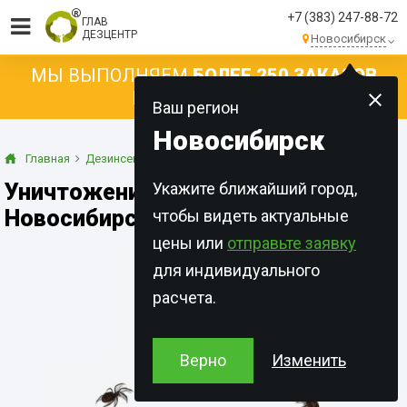
+7 (383) 247-88-72
ГЛАВ
ДЕЗЦЕНТР
Новосибирск
МЫ ВЫПОЛНЯЕМ
БОЛЕЕ 250 ЗАКАЗОВ
КАЖДЫЙ ДЕНЬ!
Ваш регион
Новосибирск
Главная
Дезинсекция
Паук
Уничтожение пауков в
Укажите ближайший город,
Новосибирске
чтобы видеть актуальные
цены или
отправьте заявку
для индивидуального
расчета.
Верно
Изменить