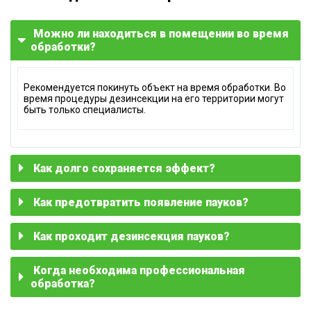
Можно ли находиться в помещении во время
обработки?
Рекомендуется покинуть объект на время обработки. Во
время процедуры дезинсекции на его территории могут
быть только специалисты.
Как долго сохраняется эффект?
Как предотвратить появление пауков?
Профессиональная обработка от насекомых
обеспечивают долговременный результат, если
содержать помещение в чистоте и выполнять
рекомендации по профилактике.
Как проходит дезинсекция пауков?
Чтобы снизить вероятность появления паукообразных в
доме, рекомендуется повесить москитные сетки на окна,
поддерживать умеренную влажность и регулярно
делать влажную уборку.
Когда необходима профессиональная
Сначала проводится оценка ситуации на объекте, затем
выполняется обработка инсектицидами, при
обработка?
необходимости наносится барьерная защита. По
завершении процедуры предоставляется консультация